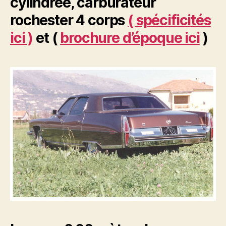
cylindrée, carburateur
rochester 4 corps
( spécificités
ici )
et (
brochure d’époque ici
)